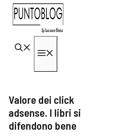
Vai
al
contenuto
Menu
Valore dei click
adsense. I libri si
difendono bene