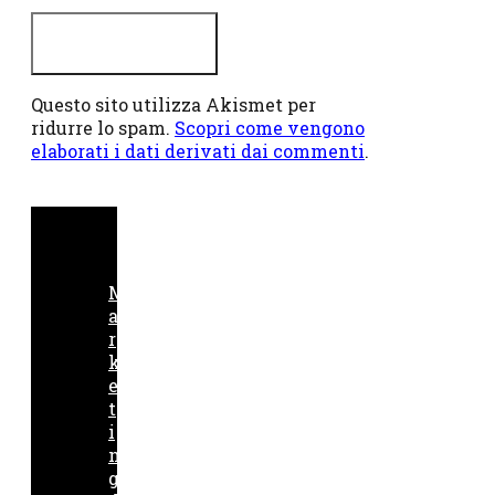
Questo sito utilizza Akismet per
ridurre lo spam.
Scopri come vengono
elaborati i dati derivati dai commenti
.
M
a
r
k
e
t
i
n
g