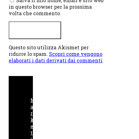
Salva il mio nome, email e sito web
in questo browser per la prossima
volta che commento.
Questo sito utilizza Akismet per
ridurre lo spam.
Scopri come vengono
elaborati i dati derivati dai commenti
.
M
a
r
k
e
t