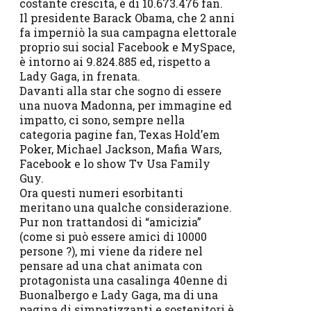
costante crescita, è di 10.673.476 fan.
Il presidente Barack Obama, che 2 anni
fa imperniò la sua campagna elettorale
proprio sui social Facebook e MySpace,
è intorno ai 9.824.885 ed, rispetto a
Lady Gaga, in frenata.
Davanti alla star che sogno di essere
una nuova Madonna, per immagine ed
impatto, ci sono, sempre nella
categoria pagine fan, Texas Hold’em
Poker, Michael Jackson, Mafia Wars,
Facebook e lo show Tv Usa Family
Guy.
Ora questi numeri esorbitanti
meritano una qualche considerazione.
Pur non trattandosi di “amicizia”
(come si può essere amici di 10000
persone ?), mi viene da ridere nel
pensare ad una chat animata con
protagonista una casalinga 40enne di
Buonalbergo e Lady Gaga, ma di una
pagina di simpatizzanti e sostenitori è