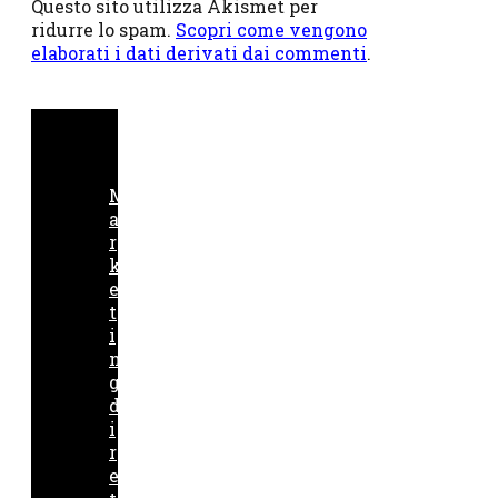
Questo sito utilizza Akismet per
ridurre lo spam.
Scopri come vengono
elaborati i dati derivati dai commenti
.
M
a
r
k
e
t
i
n
g
d
i
r
e