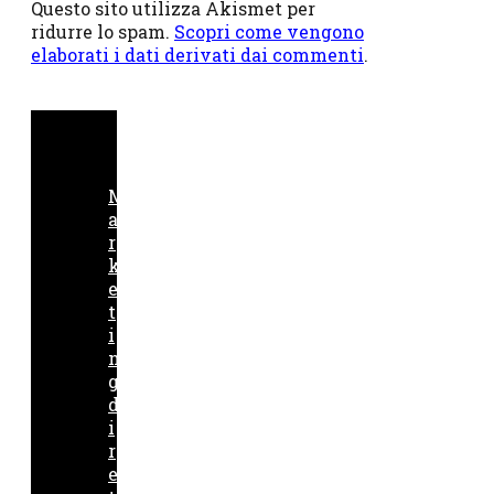
Questo sito utilizza Akismet per
ridurre lo spam.
Scopri come vengono
elaborati i dati derivati dai commenti
.
M
a
r
k
e
t
i
n
g
d
i
r
e