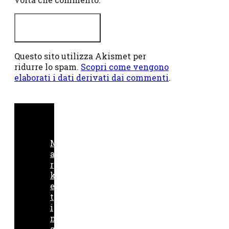
Questo sito utilizza Akismet per
ridurre lo spam.
Scopri come vengono
elaborati i dati derivati dai commenti
.
M
a
r
k
e
t
i
n
g