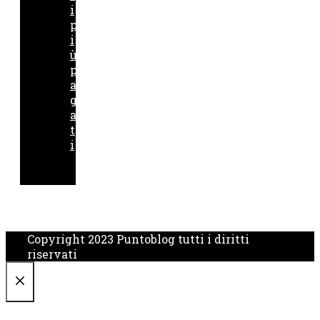
i
p
i
ù
p
a
g
a
t
i
Copyright 2023 Puntoblog tutti i diritti
riservati
CHIUDI