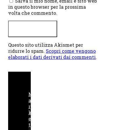
Salva il mio nome, email e sito web
in questo browser per la prossima
volta che commento.
Questo sito utilizza Akismet per
ridurre lo spam.
Scopri come vengono
elaborati i dati derivati dai commenti
.
M
a
r
k
e
t