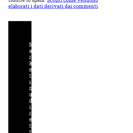
elaborati i dati derivati dai commenti
.
M
a
r
k
e
t
i
n
g
d
i
r
e
t
t