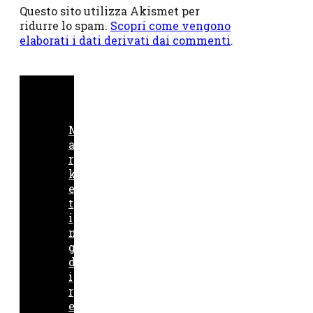
Questo sito utilizza Akismet per
ridurre lo spam.
Scopri come vengono
elaborati i dati derivati dai commenti
.
M
a
r
k
e
t
i
n
g
d
i
r
e