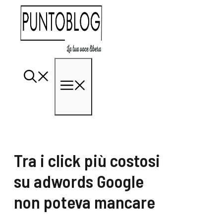
Vai
al
contenuto
Menu
Tra i click più costosi
su adwords Google
non poteva mancare