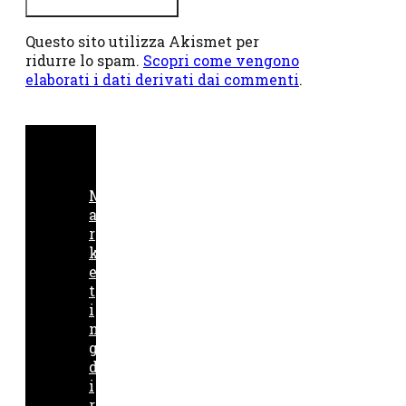
Questo sito utilizza Akismet per
ridurre lo spam.
Scopri come vengono
elaborati i dati derivati dai commenti
.
M
a
r
k
e
t
i
n
g
d
i
r