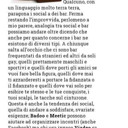
Qualcuno, con
un linguaggio molto terra terra,
paragona i social a dei bar. Ferma
restando l’improvvida, perlomeno a
mio parere, analogia tra social e bar
possiamo andare oltre dicendo che
anche per quanto concerne i bar ne
esistono di diversi tipi. A chiunque
salta all’occhio che ci sono bar
frequentati da stranieri ed altri da soli
gay, quelli prettamente maschili e
sportivi e quelli dove porti gli amici se
vuoi fare bella figura, quelli dove mai
ti azzarderesti a portare la fidanzata o
il fidanzato e quelli dove vai solo per
esibire te stesso e le tue conquiste, i
tuoi scalpi, le tacche sul cinturone.
Questa è anche la tendenza dei social,
quella di andare a soddisfare, svariate
esigenze;
Badoo
e
Meetic
possono
aiutare ad organizzare incontri (anche
Facebook) ma chi usa invece
Viadeo
sa