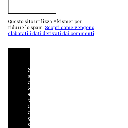
Questo sito utilizza Akismet per
ridurre lo spam.
Scopri come vengono
elaborati i dati derivati dai commenti
.
M
a
r
k
e
t
i
n
g
d