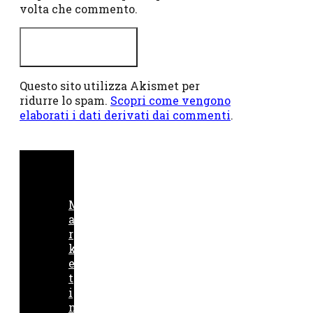
volta che commento.
Questo sito utilizza Akismet per
ridurre lo spam.
Scopri come vengono
elaborati i dati derivati dai commenti
.
M
a
r
k
e
t
i
n