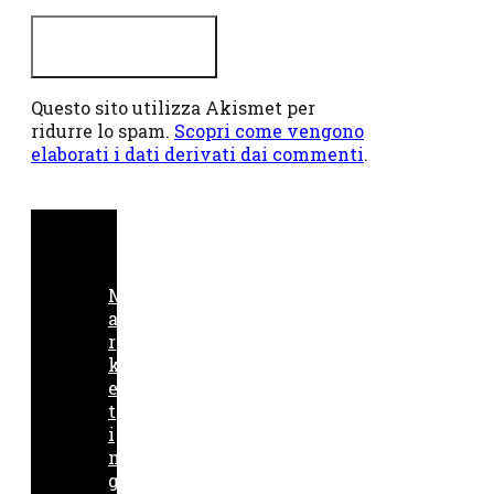
Questo sito utilizza Akismet per
ridurre lo spam.
Scopri come vengono
elaborati i dati derivati dai commenti
.
M
a
r
k
e
t
i
n
g