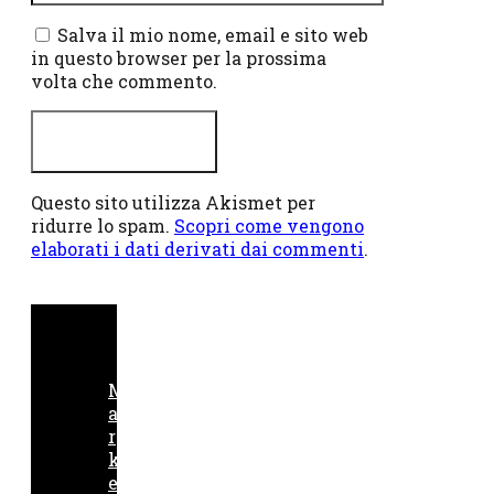
web
Salva il mio nome, email e sito web
in questo browser per la prossima
volta che commento.
Questo sito utilizza Akismet per
ridurre lo spam.
Scopri come vengono
elaborati i dati derivati dai commenti
.
M
a
r
k
e