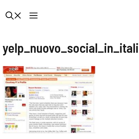
yelp_nuovo_social_in_ital