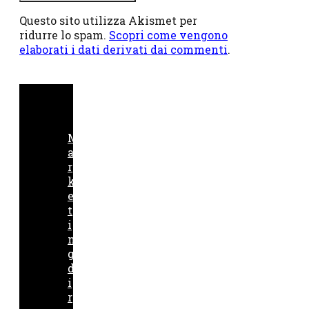
Questo sito utilizza Akismet per
ridurre lo spam.
Scopri come vengono
elaborati i dati derivati dai commenti
.
M
a
r
k
e
t
i
n
g
d
i
r