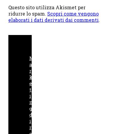
Questo sito utilizza Akismet per
ridurre lo spam.
Scopri come vengono
elaborati i dati derivati dai commenti
.
M
a
r
k
e
t
i
n
g
d
i
r
e