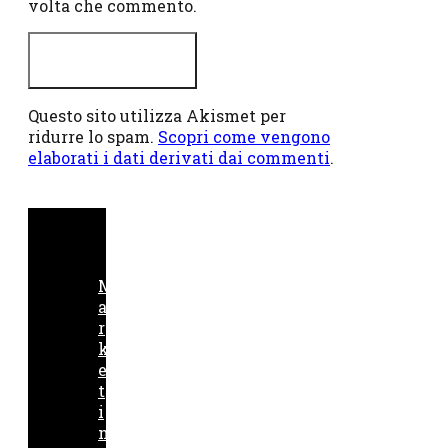
volta che commento.
Questo sito utilizza Akismet per
ridurre lo spam.
Scopri come vengono
elaborati i dati derivati dai commenti
.
M
a
r
k
e
t
i
n