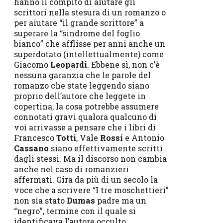
hanno il compito di aiutare gli
scrittori nella stesura di un romanzo o
per aiutare “il grande scrittore” a
superare la “sindrome del foglio
bianco” che afflisse per anni anche un
superdotato (intellettualmente) come
Giacomo
Leopardi
. Ebbene sì, non c’è
nessuna garanzia che le parole del
romanzo che state leggendo siano
proprio dell’autore che leggete in
copertina, la cosa potrebbe assumere
connotati gravi qualora qualcuno di
voi arrivasse a pensare che i libri di
Francesco
Totti
, Vale
Rossi
e Antonio
Cassano
siano effettivamente scritti
dagli stessi. Ma il discorso non cambia
anche nel caso di romanzieri
affermati. Gira da più di un secolo la
voce che a scrivere “I tre moschettieri”
non sia stato
Dumas
padre ma un
“negro”, termine con il quale si
identificava l’autore occulto.