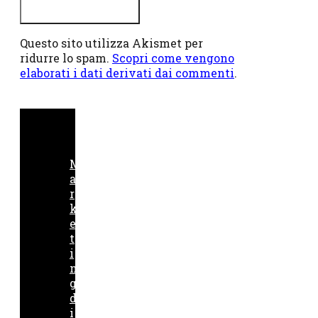
Questo sito utilizza Akismet per
ridurre lo spam.
Scopri come vengono
elaborati i dati derivati dai commenti
.
M
a
r
k
e
t
i
n
g
d
i