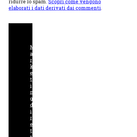
ridurre lo spam.
Scopri come vengono
elaborati i dati derivati dai commenti
.
M
a
r
k
e
t
i
n
g
d
i
r
e
t
t