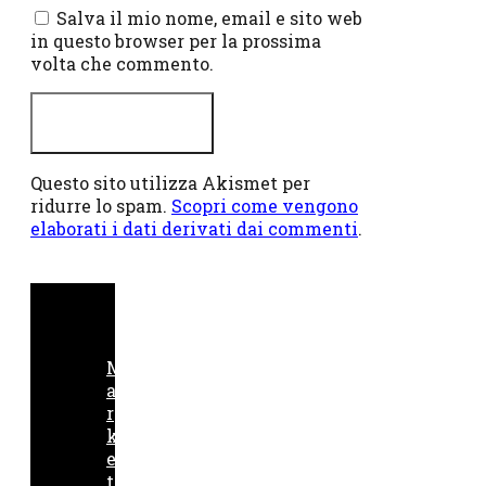
Salva il mio nome, email e sito web
in questo browser per la prossima
volta che commento.
Questo sito utilizza Akismet per
ridurre lo spam.
Scopri come vengono
elaborati i dati derivati dai commenti
.
M
a
r
k
e
t