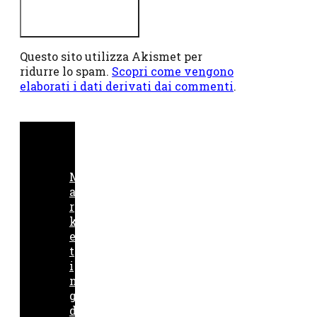
Questo sito utilizza Akismet per
ridurre lo spam.
Scopri come vengono
elaborati i dati derivati dai commenti
.
M
a
r
k
e
t
i
n
g
d